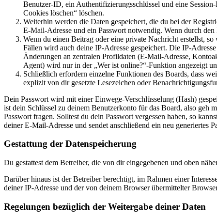
Benutzer-ID, ein Authentifizierungsschlüssel und eine Session-
Cookies löschen“ löschen.
Weiterhin werden die Daten gespeichert, die du bei der Registr
E-Mail-Adresse und ein Passwort notwendig. Wenn durch den Bet
Wenn du einen Beitrag oder eine private Nachricht erstellst, so
Fällen wird auch deine IP-Adresse gespeichert. Die IP-Adress
Änderungen an zentralen Profildaten (E-Mail-Adresse, Kontoa
Agent) wird nur in der „Wer ist online?“-Funktion angezeigt un
Schließlich erfordern einzelne Funktionen des Boards, dass w
explizit von dir gesetzte Lesezeichen oder Benachrichtigungsfu
Dein Passwort wird mit einer Einwege-Verschlüsselung (Hash) gespeich
ist dein Schlüssel zu deinem Benutzerkonto für das Board, also geh m
Passwort fragen. Solltest du dein Passwort vergessen haben, so kan
deiner E-Mail-Adresse und sendet anschließend ein neu generiertes P
Gestattung der Datenspeicherung
Du gestattest dem Betreiber, die von dir eingegebenen und oben nähe
Darüber hinaus ist der Betreiber berechtigt, im Rahmen einer Intere
deiner IP-Adresse und der von deinem Browser übermittelter Browser
Regelungen bezüglich der Weitergabe deiner Daten