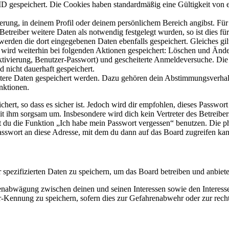
ID gespeichert. Die Cookies haben standardmäßig eine Gültigkeit von e
ierung, in deinem Profil oder deinem persönlichem Bereich angibst. Für
reiber weitere Daten als notwendig festgelegt wurden, so ist dies für 
 werden die dort eingegebenen Daten ebenfalls gespeichert. Gleiches gi
e wird weiterhin bei folgenden Aktionen gespeichert: Löschen und Änd
ktivierung, Benutzer-Passwort) und gescheiterte Anmeldeversuche. D
d nicht dauerhaft gespeichert.
eitere Daten gespeichert werden. Dazu gehören dein Abstimmungsverhal
nktionen.
ert, so dass es sicher ist. Jedoch wird dir empfohlen, dieses Passwor
it ihm sorgsam um. Insbesondere wird dich kein Vertreter des Betreibe
nst du die Funktion „Ich habe mein Passwort vergessen“ benutzen. Di
asswort an diese Adresse, mit dem du dann auf das Board zugreifen kan
r spezifizierten Daten zu speichern, um das Board betreiben und anbiet
ssenabwägung zwischen deinen und seinen Interessen sowie den Interes
-Kennung zu speichern, sofern dies zur Gefahrenabwehr oder zur recht