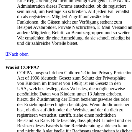
Eine Registrierung ist nicht unbedingt zwingend. Die Board-
Administration dieses Forums entscheidet, ob du registriert
sein musst, um Beiträge zu schreiben. Auf jeden Fall erhältst
du als registriertes Mitglied Zugriff auf zusätzliche
Funktionen, die Gästen nicht zur Verfügung stehen: zum
Beispiel Avatarbilder, Private Nachrichten, E-Mail-Versand a
andere Mitglieder, Beitritt zu Benutzergruppen und so weiter.
Wir empfehlen dir eine Anmeldung, da sie schnell erledigt ist
und dir zahlreiche Vorteile bietet.
Nach oben
Was ist COPPA?
COPPA, ausgeschrieben Children’s Online Privacy Protectio
Act of 1998 (deutsch: Gesetz zum Schutz der Privatsphäre
von Kindern im Internet von 1998) ist ein Gesetz in den
USA, welches festlegt, dass Websites, die möglicherweise
persönliche Daten von Kindern unter 13 Jahren erheben,
hierzu die Zustimmung der Eltern beziehungsweise des oder
der Erziehungsberechtigten benötigen. Wenn du dir unsicher
bist, ob dies auf dich oder die Website, auf der du dich zu
registrieren versuchst, zutrifft, ziehe einen rechtlichen
Beistand zu Rate. Bitte beachte, dass phpBB Limited und der
Besitzer dieses Boards keine Rechtsberatung anbieten kann
und nicht die Anlaufstelle für Rechtsangelegenheiten jeglicher