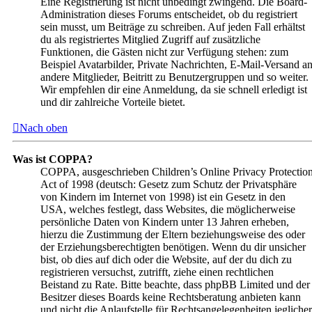
Eine Registrierung ist nicht unbedingt zwingend. Die Board-
Administration dieses Forums entscheidet, ob du registriert
sein musst, um Beiträge zu schreiben. Auf jeden Fall erhältst
du als registriertes Mitglied Zugriff auf zusätzliche
Funktionen, die Gästen nicht zur Verfügung stehen: zum
Beispiel Avatarbilder, Private Nachrichten, E-Mail-Versand a
andere Mitglieder, Beitritt zu Benutzergruppen und so weiter.
Wir empfehlen dir eine Anmeldung, da sie schnell erledigt ist
und dir zahlreiche Vorteile bietet.
Nach oben
Was ist COPPA?
COPPA, ausgeschrieben Children’s Online Privacy Protectio
Act of 1998 (deutsch: Gesetz zum Schutz der Privatsphäre
von Kindern im Internet von 1998) ist ein Gesetz in den
USA, welches festlegt, dass Websites, die möglicherweise
persönliche Daten von Kindern unter 13 Jahren erheben,
hierzu die Zustimmung der Eltern beziehungsweise des oder
der Erziehungsberechtigten benötigen. Wenn du dir unsicher
bist, ob dies auf dich oder die Website, auf der du dich zu
registrieren versuchst, zutrifft, ziehe einen rechtlichen
Beistand zu Rate. Bitte beachte, dass phpBB Limited und der
Besitzer dieses Boards keine Rechtsberatung anbieten kann
und nicht die Anlaufstelle für Rechtsangelegenheiten jeglicher